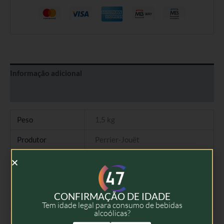
Informação adicional
Avaliações (0)
Peso
1,5 kg
Produtor
Perrier-Jouët
Tipo
Champagne Brut
Colheita
2014
CONFIRMAÇÃO DE IDADE
Volume
75cl
Tem idade legal para consumo de bebidas
alcoólicas?