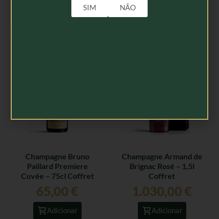
SIM
NÃO
Produtos Relacionados
Champagne Bruno
Champagne Armand de
Paillard Premiere
Brignac Rosé – 1,5l
Cuvée – 75cl Coffret
Coffret
65,00
€
1.030,00
€
Adicionar
Adicionar