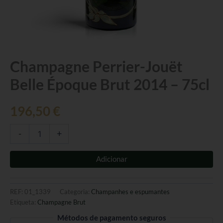
Quantidade
Champagne Perrier-Jouët
de
Belle Époque Brut 2014 – 75cl
Champagne
Perrier-
Jouët
196,50
€
Belle
Époque
Brut
-
+
2014
-
Adicionar
75cl
REF:
01_1339
Categoria:
Champanhes e espumantes
Etiqueta:
Champagne Brut
Métodos de pagamento seguros