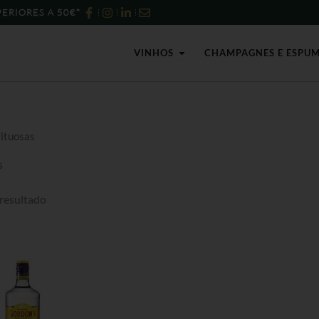
ERIORES A 50€*
Open Vinhos
VINHOS
CHAMPAGNES E ESPU
rituosas
s
resultado