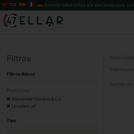
Skip
ENVIOS GRATUITOS EM ENCOMENDAS SUP
to
content
Filtros
Início
/ Espi
Espirituosa
Filtros Ativos
Apenas um 
Produtores
Alexander Gordon & Co.
Unselect all
Tipo