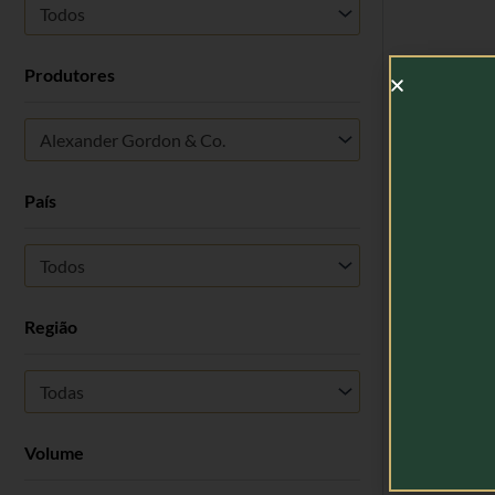
Todos
Produtores
Gor
Alexander Gordon & Co.
País
Todos
Região
Todas
Volume