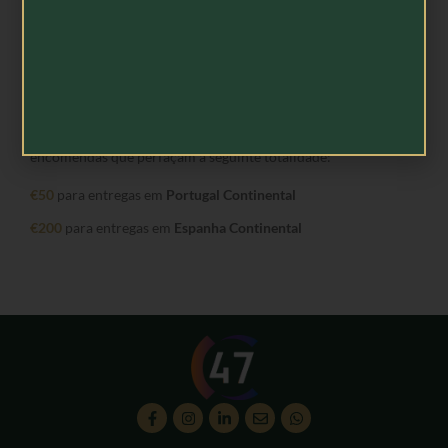
*Entregas Gratuitas
São elegíveis para entrega com
portes gratuitos
, as
encomendas que perfaçam a seguinte totalidade:
€50
para entregas em
Portugal Continental
€200
para entregas em
Espanha Continental