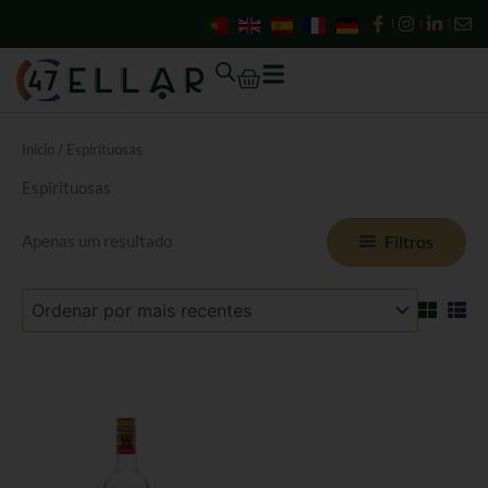
Skip
to
content
Cart
Início
/ Espirituosas
Espirituosas
Filtros
Apenas um resultado