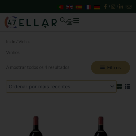
Ordenado
Skip
por
mais
to
recentes
content
Cart
Início
/ Vinhos
Vinhos
Filtros
A mostrar todos os 4 resultados