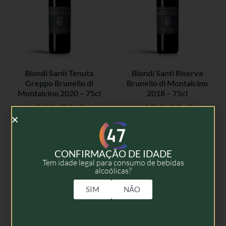
Biondi Santi Tenuta
Biondi Santi Riserva
Greppo Brunello di
Brunello di Montalcino
Montalcino 2020 – 75cl
2018 – 75cl
211,50
€
634,00
€
Adicionar
Adicionar
CONFIRMAÇÃO DE IDADE
Tem idade legal para consumo de bebidas
alcoólicas?
SIM
NÃO