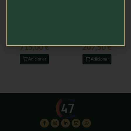
Biondi Santi Riserva
Biondi Santi Brunello di
Brunello di Montalcino
Montalcino 2017 – 75cl
1997 – 75cl
715,00
€
207,50
€
Adicionar
Adicionar