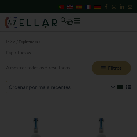
Ordenado
Skip
por
mais
to
recentes
content
Cart
Início
/ Espirituosas
Espirituosas
Filtros
A mostrar todos os 5 resultados