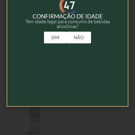
CONFIRMAÇÃO DE IDADE
Tem idade legal para consumo de bebidas
alcoólicas?
Belvedere Luminous –
Belvedere 10 – 70cl
1,75l
SIM
NÃO
135,00
€
232,50
€
Adicionar
Adicionar