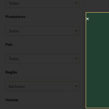
Todos
Produtores
Rum Bum
Todos
País
Todos
Região
Barbados
Volume