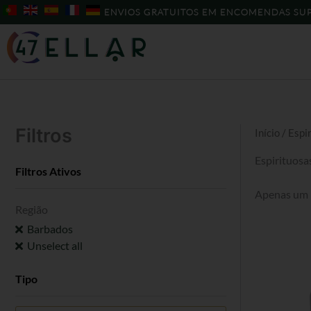
Skip
ENVIOS GRATUITOS EM ENCOMENDAS SUP
to
content
Filtros
Início
/ Espi
Espirituosa
Filtros Ativos
Apenas um 
Região
Barbados
Unselect all
Tipo