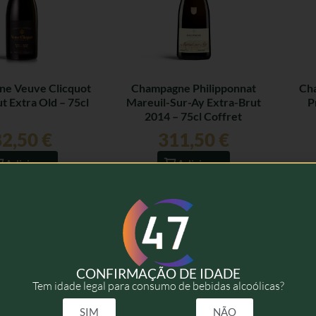
e Veuve Clicquot
Champagne Philipponnat
Cha
t Extra Old – 75cl
Mareuil-Sur-Ay Extra-Brut
P
2014 – 75cl Coffret
82,50
€
311,50
€
Adicionar
Adicionar
CONFIRMAÇÃO DE IDADE
Tem idade legal para consumo de bebidas alcoólicas?
SIM
NÃO