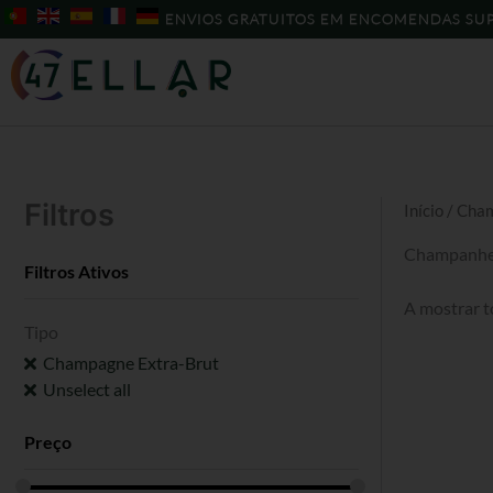
Skip
ENVIOS GRATUITOS EM ENCOMENDAS SUP
to
content
Filtros
Início
/ Cha
Champanhe
Filtros Ativos
A mostrar t
Tipo
Champagne Extra-Brut
Unselect all
Preço