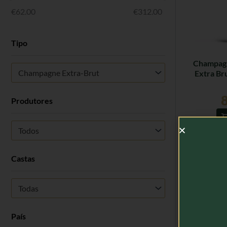
€
62.00
€
312.00
Tipo
Champagn
Champagne Extra-Brut
Extra Bru
Produtores
Todos
Castas
Todas
País