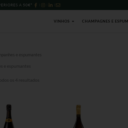
Ordenado
ERIORES A 50€*
por
mais
recentes
Open Vinhos
VINHOS
CHAMPAGNES E ESPU
mpanhes e espumantes
s e espumantes
odos os 4 resultados