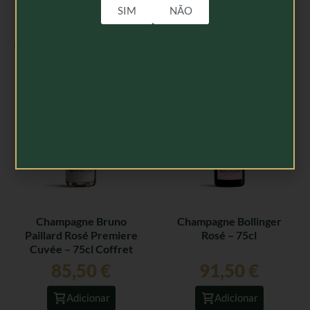
SIM
NÃO
Produtos Relacionados
Champagne Bruno
Champagne Bollinger
Paillard Rosé Premiere
Rosé – 75cl
Cuvée – 75cl Coffret
85,50
€
91,50
€
Adicionar
Adicionar