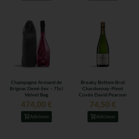
Champagne Armand de
Breaky Bottom Brut
Brignac Demi-Sec – 75cl
Chardonnay-Pinot
Velvet Bag
Cuvée David Pearson
2015 – 75cl
474,00
€
74,50
€
Adicionar
Adicionar