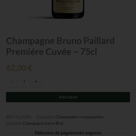
Quantidade
Champagne Bruno Paillard
de
Premiére Cuvée – 75cl
Champagne
Bruno
Paillard
62,00
€
Premiére
Cuvée
-
-
+
75cl
Adicionar
REF:
01_0280
Categoria:
Champanhes e espumantes
Etiqueta:
Champagne Extra-Brut
Métodos de pagamento seguros