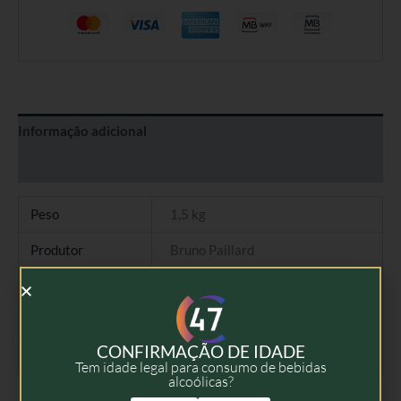
Informação adicional
Avaliações (0)
Peso
1,5 kg
Produtor
Bruno Paillard
Tipo
Champagne Extra-Brut
Colheita
NV
CONFIRMAÇÃO DE IDADE
Volume
75cl
Tem idade legal para consumo de bebidas
alcoólicas?