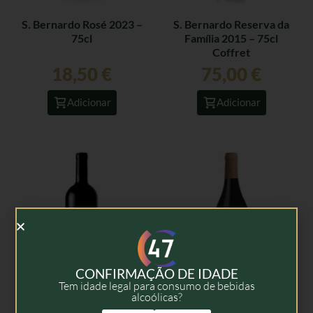
S. Bernardo Rosé 2023 –
S. Bernardo Reserva da
75cl
Família 2015 – 75cl
Coffret
18,50
€
75,00
€
Adicionar
Adicionar
CONFIRMAÇÃO DE IDADE
Tem idade legal para consumo de bebidas
alcoólicas?
S. Bernardo Reserva da
S. Bernardo Carlota
Família 2012 – 1,5l
Tinto 2017 – 75cl