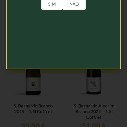
SIM
NÃO
Coffret
162,00
€
18,50
€
Adicionar
Adicionar
S. Bernardo Branco
S. Bernardo Alecrim
2019 – 1,5l Coffret
Branco 2021 – 1,5l
Coffret
93,00
€
51,00
€