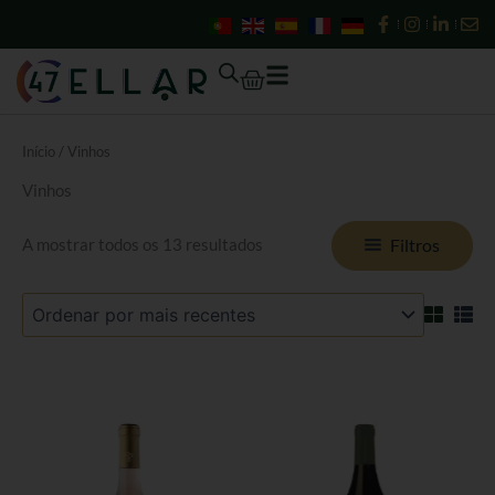
Ordenado
Skip
por
mais
to
recentes
content
Cart
Início
/ Vinhos
Vinhos
Filtros
A mostrar todos os 13 resultados