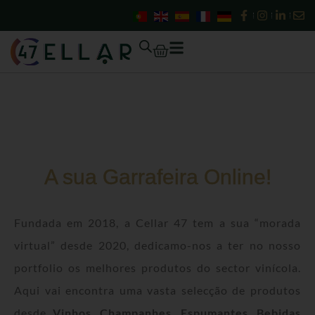
Skip
to
content
Cart
A sua Garrafeira Online!
Fundada em 2018, a Cellar 47 tem a sua “morada
virtual” desde 2020, dedicamo-nos a ter no nosso
portfolio os melhores produtos do sector vinícola.
Aqui vai encontra uma vasta selecção de produtos
desde
Vinhos
,
Champanhes
,
Espumantes
,
Bebidas