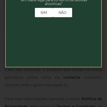
sua vida!
alcoólicas?
SIM
NÃO
Subscreva a nossa Newsletter para ficar a par de
todas as
novidades
e
promoções
disponíveis na sua
garrafeira online! Siga-nos ainda nas nossas redes
sociais e faça parte desta equipa!
Caso não encontre o produto que deseja na nossa
garrafeira online entre em
contacto
connosco,
teremos todo o gosto em ajudá-lo.
Para mais informações consulte a nossa
Política de
Privacidade
, bem como os
Termos e Condições
do