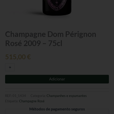
Quantidade
Champagne Dom Pérignon
de
Rosé 2009 – 75cl
Champagne
Dom
Pérignon
515,00
€
Rosé
2009
+
-
-
75cl
Adicionar
REF:
01_1434
Categoria:
Champanhes e espumantes
Etiqueta:
Champagne Rosé
Métodos de pagamento seguros