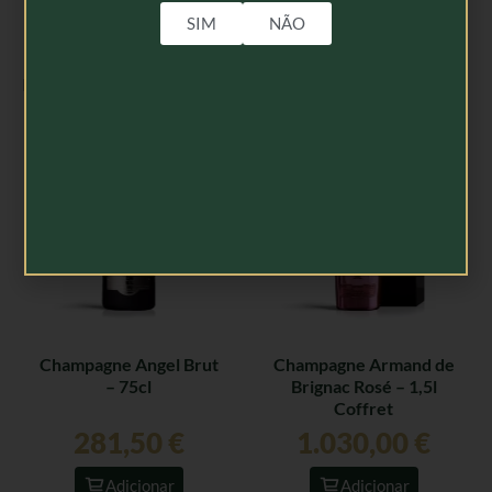
SIM
NÃO
Produtos Relacionados
Champagne Angel Brut
Champagne Armand de
– 75cl
Brignac Rosé – 1,5l
Coffret
281,50
€
1.030,00
€
Adicionar
Adicionar