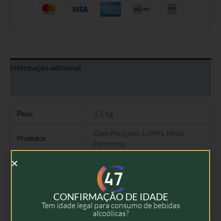
Informação adicional
Avaliações (0)
Peso
1,5 kg
Dom Pérignon, LVMH, Moët
Produtor
Hennessy
Tipo
Champagne Rosé
Colheita
2009
CONFIRMAÇÃO DE IDADE
Volume
75cl
Tem idade legal para consumo de bebidas
alcoólicas?