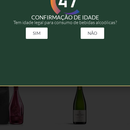
2015
CONFIRMAÇÃO DE IDADE
Tem idade legal para consumo de bebidas alcoólicas?
75cl
SIM
NÃO
elacionados