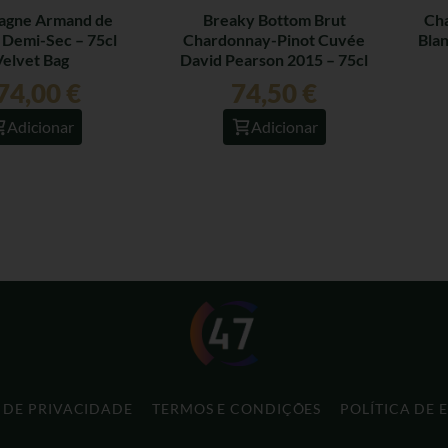
agne Armand de
Breaky Bottom Brut
Cha
 Demi-Sec – 75cl
Chardonnay-Pinot Cuvée
Blan
Velvet Bag
David Pearson 2015 – 75cl
74,00
€
74,50
€
Adicionar
Adicionar
A DE PRIVACIDADE
TERMOS E CONDIÇÕES
POLÍTICA DE 