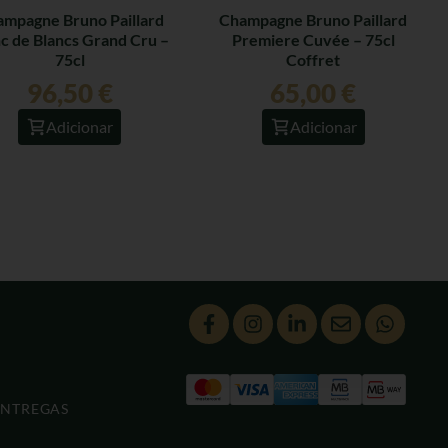
mpagne Bruno Paillard
Champagne Bruno Paillard
c de Blancs Grand Cru –
Premiere Cuvée – 75cl
75cl
Coffret
96,50
€
65,00
€
Adicionar
Adicionar
ENTREGAS