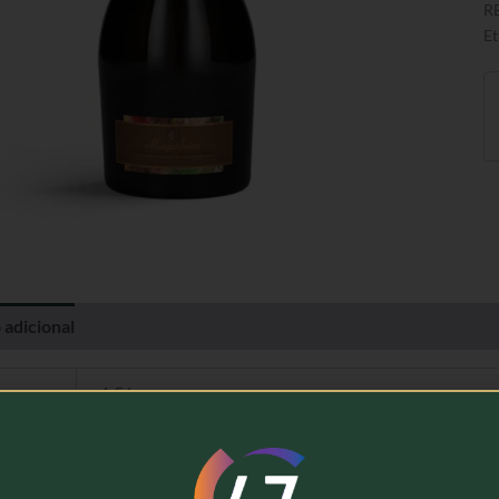
R
Et
 adicional
Avaliações (0)
1,5 kg
Murganheira
Espumante