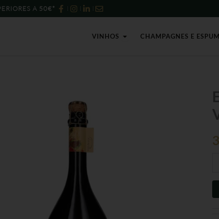
ERIORES A 50€*
Open Vinhos
VINHOS
CHAMPAGNES E ESPU
Qu
d
V
E
Mu
Vi
Pi
No
2
-
75