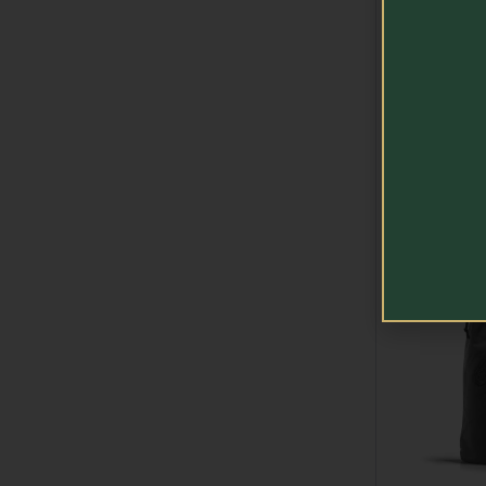
Colheita
Volume
Produtos R