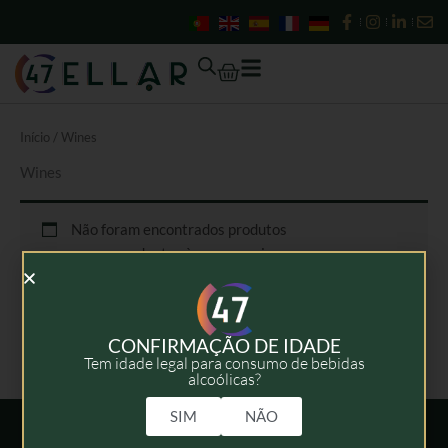
Skip
to
content
Cart
Início
/ Wines
Wines
Não foram encontrados produtos
correspondentes à sua pesquisa.
CONFIRMAÇÃO DE IDADE
Tem idade legal para consumo de bebidas
alcoólicas?
SIM
NÃO