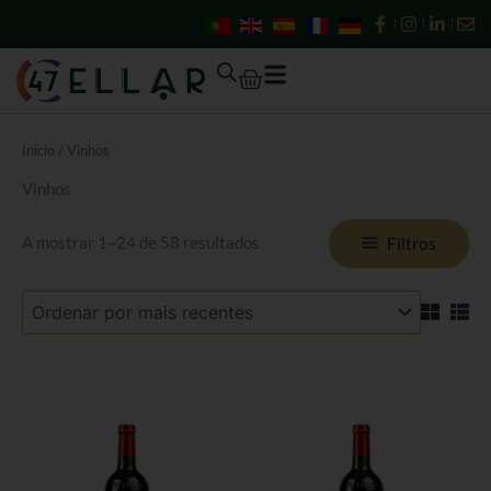
Ordenado
Skip
por
mais
to
recentes
content
Cart
Início
/ Vinhos
Vinhos
Filtros
A mostrar 1–24 de 58 resultados