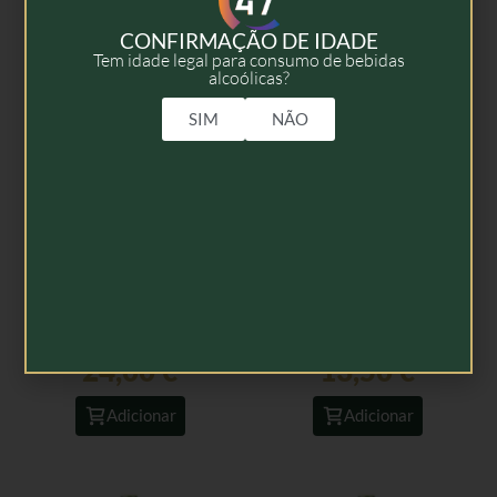
CONFIRMAÇÃO DE IDADE
Tem idade legal para consumo de bebidas
alcoólicas?
SIM
NÃO
Clarendelle Saint-
Clarendelle Rosé 2021 –
Émilion 2019 – 75cl
75cl
24,00
€
13,50
€
Adicionar
Adicionar