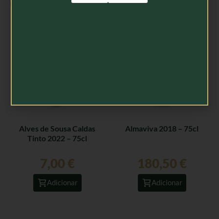
Produtos Relacionados
Alves de Sousa Caldas
Almaviva 2018 – 75cl
Tinto 2022 – 75cl
7,00
€
180,50
€
Adicionar
Adicionar