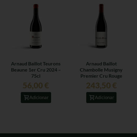
Arnaud Baillot Teurons
Arnaud Baillot
Beaune 1er Cru 2024 –
Chambolle Musigny
75cl
Premier Cru Rouge
2021 – 75cl
56,00
€
243,50
€
Adicionar
Adicionar