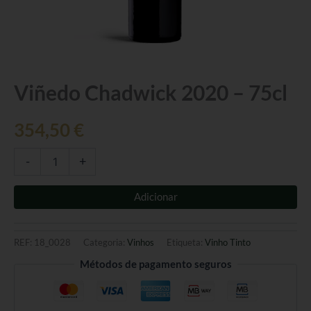
Quantidade
Viñedo Chadwick 2020 – 75cl
de
Viñedo
354,50
€
Chadwick
2020
-
-
+
75cl
Adicionar
REF:
18_0028
Categoria:
Vinhos
Etiqueta:
Vinho Tinto
Métodos de pagamento seguros