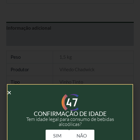
Informação adicional
Avaliações (0)
Peso
1,5 kg
Produtor
Viñedo Chadwick
Tipo
Vinho Tinto
Colheita
2020
Volume
75cl
CONFIRMAÇÃO DE IDADE
Tem idade legal para consumo de bebidas
alcoólicas?
SIM
NÃO