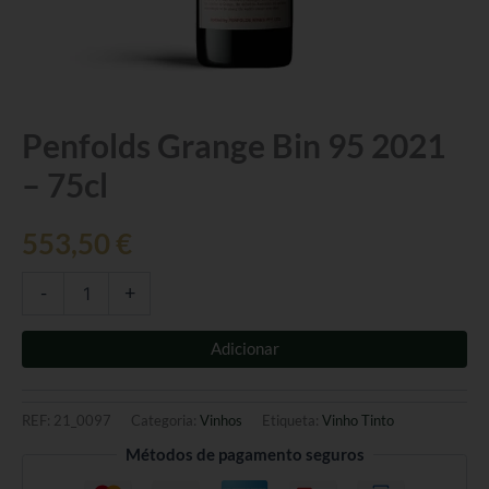
Quantidade
Penfolds Grange Bin 95 2021
de
– 75cl
Penfolds
Grange
Bin
553,50
€
95
2021
-
-
+
75cl
Adicionar
REF:
21_0097
Categoria:
Vinhos
Etiqueta:
Vinho Tinto
Métodos de pagamento seguros