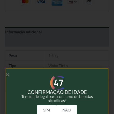
Informação adicional
Avaliações (0)
Peso
1,5 kg
Tipo
Vinho Tinto
Colheita
2021
Volume
75cl
CONFIRMAÇÃO DE IDADE
Tem idade legal para consumo de bebidas
alcoólicas?
SIM
NÃO