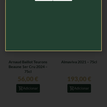
Produtos Relacionados
Arnaud Baillot Teurons
Almaviva 2021 – 75cl
Beaune 1er Cru 2024 –
75cl
56,00
€
193,00
€
Adicionar
Adicionar