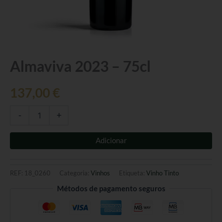
Quantidade
Almaviva 2023 – 75cl
de
Almaviva
137,00
€
2023
-
75cl
-
+
Adicionar
REF:
18_0260
Categoria:
Vinhos
Etiqueta:
Vinho Tinto
Métodos de pagamento seguros