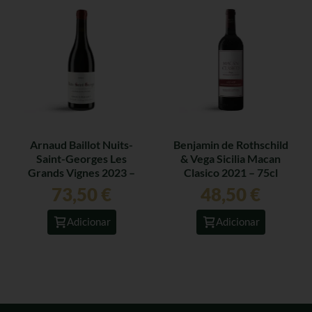
Arnaud Baillot Nuits-
Benjamin de Rothschild
Saint-Georges Les
& Vega Sicilia Macan
Grands Vignes 2023 –
Clasico 2021 – 75cl
75cl
73,50
€
48,50
€
Adicionar
Adicionar