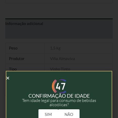
Informação adicional
Avaliações (0)
Peso
1,5 kg
Produtor
Viña Almaviva
Tipo
Vinho Tinto
Colheita
2023
Volume
75cl
CONFIRMAÇÃO DE IDADE
Tem idade legal para consumo de bebidas
alcoólicas?
SIM
NÃO