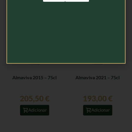
Produtos Relacionados
Almaviva 2015 – 75cl
Almaviva 2021 – 75cl
205,50
€
193,00
€
Adicionar
Adicionar