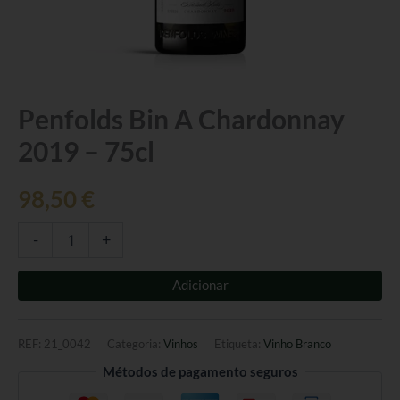
Quantidade
Penfolds Bin A Chardonnay
de
2019 – 75cl
Penfolds
Bin
A
98,50
€
Chardonnay
2019
-
-
+
75cl
Adicionar
REF:
21_0042
Categoria:
Vinhos
Etiqueta:
Vinho Branco
Métodos de pagamento seguros