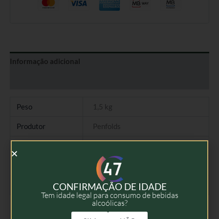
Informação adicional
Avaliações (0)
Peso
1,5 kg
Produtor
Penfolds
Tipo
Vinho Branco
Colheita
2019
Volume
75cl
CONFIRMAÇÃO DE IDADE
Tem idade legal para consumo de bebidas
alcoólicas?