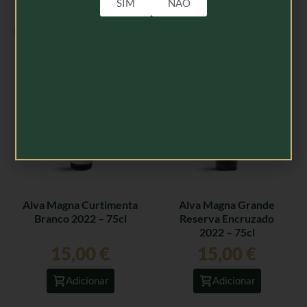
SIM
NÃO
Produtos Relacionados
Alva Magna Curtimenta
Alva Magna Grande
Branco 2022 – 75cl
Reserva Encruzado
2022 – 75cl
15,00
€
15,00
€
Adicionar
Adicionar