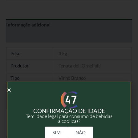
Informação adicional
Avaliações (0)
Peso
3 kg
Produtor
Tenuta dell Ornellaia
Tipo
Vinho Branco
Colheita
2019
Volume
1,5l, Magnum
CONFIRMAÇÃO DE IDADE
Tem idade legal para consumo de bebidas
alcoólicas?
SIM
NÃO
Produtos Relacionados