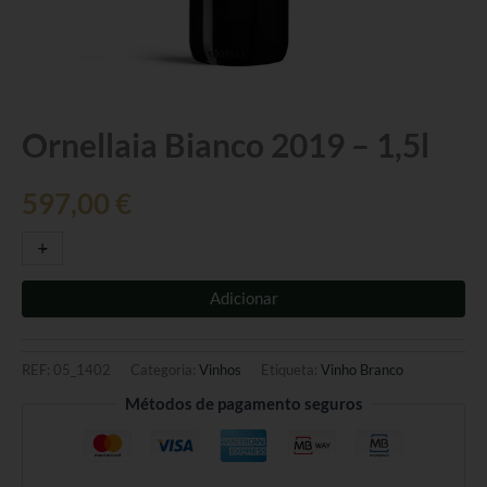
Quantidade
Ornellaia Bianco 2019 – 1,5l
de
Ornellaia
597,00
€
Bianco
2019
-
+
-
1,5l
Adicionar
REF:
05_1402
Categoria:
Vinhos
Etiqueta:
Vinho Branco
Métodos de pagamento seguros