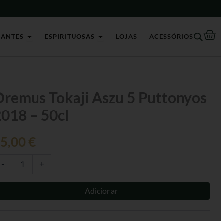
Aszu
5
Puttonyos
Ca
Open Champagnes e Espumantes
Open Espirituosas
MANTES
ESPIRITUOSAS
LOJAS
ACESSÓRIOS
2018
-
50cl
antidade
Oremus Tokaji Aszu 5 Puttonyos
e
2018 – 50cl
remus
kaji
szu
75,00
€
ttonyos
018
-
+
cl
Adicionar