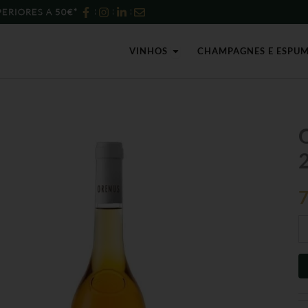
ERIORES A 50€*
Open Vinhos
VINHOS
CHAMPAGNES E ESPU
Qu
d
O
To
A
5
Pu
2
-
50