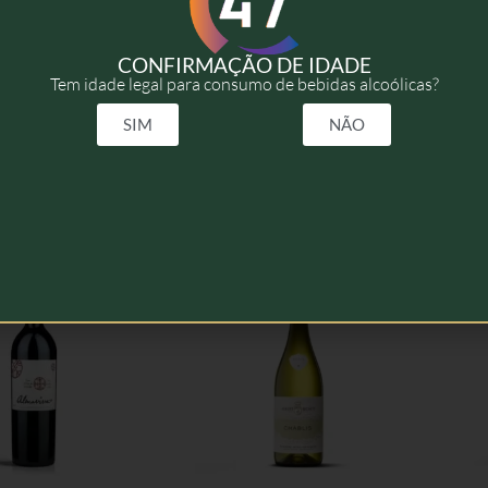
2018
CONFIRMAÇÃO DE IDADE
Tem idade legal para consumo de bebidas alcoólicas?
50cl
SIM
NÃO
elacionados