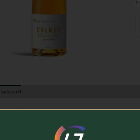
R
 adicional
Avaliações (0)
0,8 kg
Tempos Vega Sicilia, Tokaj-Oremus
Vinho de Sobremesa