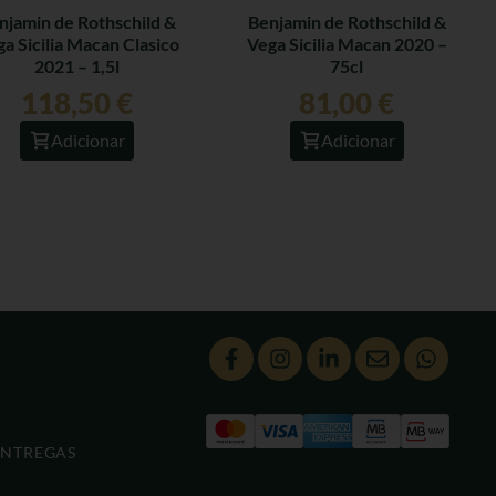
njamin de Rothschild &
Benjamin de Rothschild &
a Sicilia Macan Clasico
Vega Sicilia Macan 2020 –
2021 – 1,5l
75cl
118,50
€
81,00
€
Adicionar
Adicionar
ENTREGAS