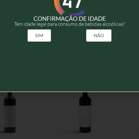
2023
CONFIRMAÇÃO DE IDADE
Tem idade legal para consumo de bebidas alcoólicas?
75cl
SIM
NÃO
elacionados