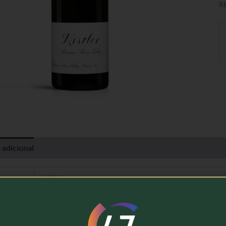
R
 adicional
Avaliações (0)
1,5 kg
Kistler Vineyards
Vinho Tinto