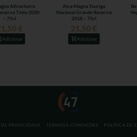
agna Alfrocheiro
Alva Magna Touriga
Be
eserva Tinto 2020
Nacional Grande Reserva
Veg
– 75cl
2018 – 75cl
21,50
€
21,50
€
Adicionar
Adicionar
A DE PRIVACIDADE
TERMOS E CONDIÇÕES
POLÍTICA DE 