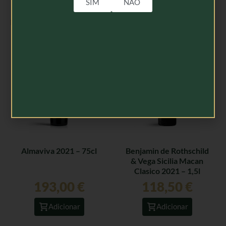
SIM
NÃO
Produtos Relacionados
Almaviva 2021 – 75cl
Benjamin de Rothschild
& Vega Sicilia Macan
Clasico 2021 – 1,5l
193,00
€
118,50
€
Adicionar
Adicionar