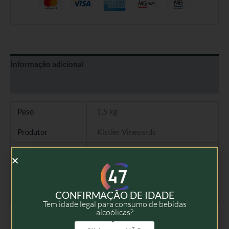
Informação adicional
Avaliações (0)
Peso
1,5 kg
Produtor
Kistler Vineyards
Tipo
Vinho Tinto
Colheita
2020
Volume
75cl
CONFIRMAÇÃO DE IDADE
Tem idade legal para consumo de bebidas
alcoólicas?