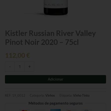
Quantidade
Kistler Russian River Valley
de
Pinot Noir 2020 – 75cl
Kistler
Russian
River
112,00
€
Valley
Pinot
Noir
-
+
2020
-
Adicionar
75cl
REF:
19_0012
Categoria:
Vinhos
Etiqueta:
Vinho Tinto
Métodos de pagamento seguros