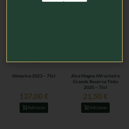
Produtos Relacionados
Almaviva 2023 – 75cl
Alva Magna Alfrocheiro
Grande Reserva Tinto
2020 – 75cl
137,00
€
21,50
€
Adicionar
Adicionar