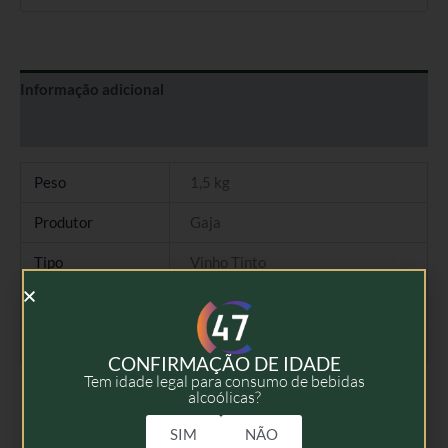
Informação adicional
Avaliações (0)
Peso
1,5 kg
Produtor
Gaja
Tipo
Vinho Tinto
Colheita
2020
Volume
75cl
CONFIRMAÇÃO DE IDADE
Tem idade legal para consumo de bebidas
alcoólicas?
SIM
NÃO