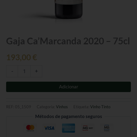
Quantidade
Gaja Ca’Marcanda 2020 – 75cl
de
Gaja
193,00
€
Ca'Marcanda
2020
-
-
+
75cl
Adicionar
REF:
05_1509
Categoria:
Vinhos
Etiqueta:
Vinho Tinto
Métodos de pagamento seguros