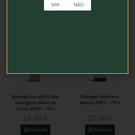
SIM
NÃO
Produtos Relacionados
Bodega Garzón Estate
Bodegas Valduero
Sauvignon Blanc de
Blanco 2021 – 75cl
Corte 2024 – 75cl
14,50
€
22,50
€
Adicionar
Adicionar