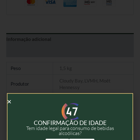
Informação adicional
Avaliações (0)
Peso
1,5 kg
Cloudy Bay, LVMH, Moët
Produtor
Hennessy
Tipo
Vinho Branco
Colheita
2022
CONFIRMAÇÃO DE IDADE
Volume
75cl
Tem idade legal para consumo de bebidas
alcoólicas?