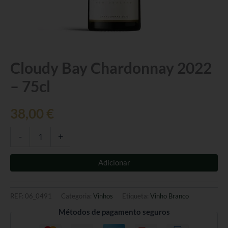
Quantidade
Cloudy Bay Chardonnay 2022
de
– 75cl
Cloudy
Bay
Chardonnay
38,00
€
2022
-
75cl
-
+
Adicionar
REF:
06_0491
Categoria:
Vinhos
Etiqueta:
Vinho Branco
Métodos de pagamento seguros