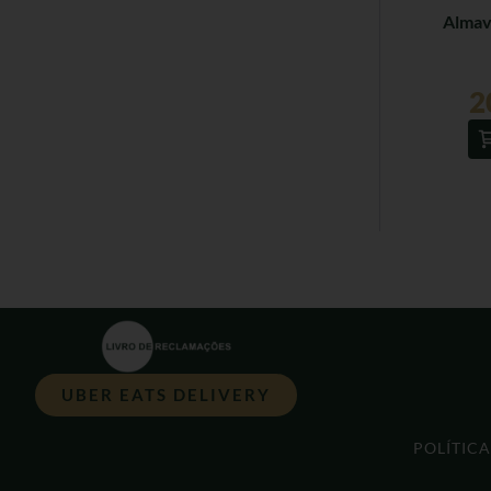
Almav
2
UBER EATS DELIVERY
POLÍTIC