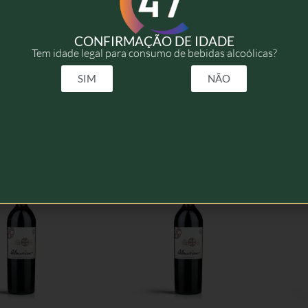
2021
CONFIRMAÇÃO DE IDADE
Tem idade legal para consumo de bebidas alcoólicas?
75cl
SIM
NÃO
elacionados