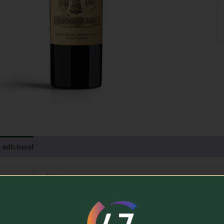
 adicional
Avaliações (0)
1,5 kg
Château Angelus
Vinho Tinto