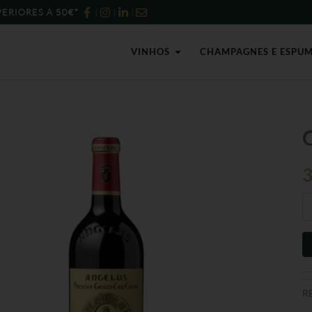
ERIORES A 50€*
Open Vinhos
VINHOS
CHAMPAGNES E ESPU
Qu
d
C
An
2
-
75
R