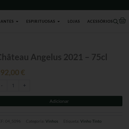
2021
-
75cl
Ca
Open Champagnes e Espumantes
Open Espirituosas
MANTES
ESPIRITUOSAS
LOJAS
ACESSÓRIOS
antidade
Château Angelus 2021 – 75cl
e
hâteau
392,00
€
gelus
021
-
+
cl
Adicionar
EF:
04_5096
Categoria:
Vinhos
Etiqueta:
Vinho Tinto