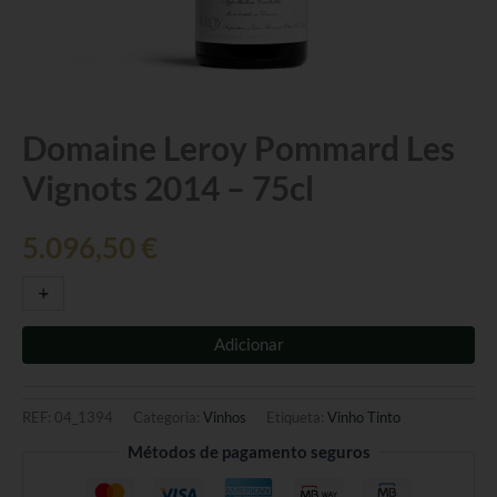
Quantidade
Domaine Leroy Pommard Les
de
Vignots 2014 – 75cl
Domaine
Leroy
Pommard
5.096,50
€
Les
Vignots
+
-
2014
-
75cl
Adicionar
REF:
04_1394
Categoria:
Vinhos
Etiqueta:
Vinho Tinto
Métodos de pagamento seguros