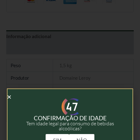
Informação adicional
Avaliações (0)
Peso
1,5 kg
Produtor
Domaine Leroy
Tipo
Vinho Tinto
Colheita
2014
Volume
75cl
CONFIRMAÇÃO DE IDADE
Tem idade legal para consumo de bebidas
alcoólicas?
SIM
NÃO