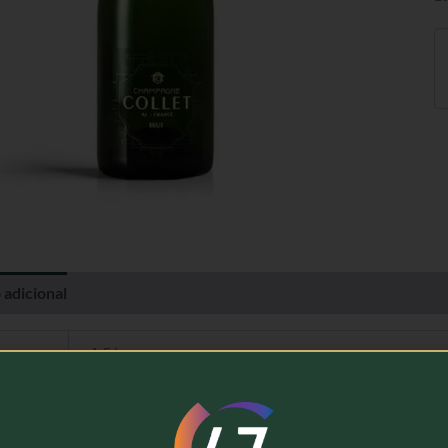
 adicional
Avaliações (0)
1,5 kg
Maison Collet
Champagne Brut