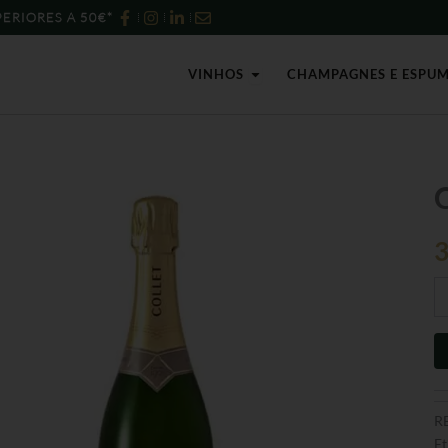
ERIORES A 50€*
Open Vinhos
VINHOS
CHAMPAGNES E ESPU
Qu
d
C
Co
Br
-
75
R
Et