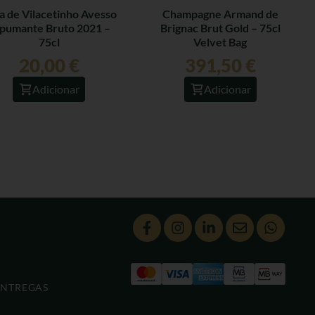
a de Vilacetinho Avesso
Champagne Armand de
pumante Bruto 2021 –
Brignac Brut Gold – 75cl
75cl
Velvet Bag
20,00
€
391,50
€
Adicionar
Adicionar
ENTREGAS