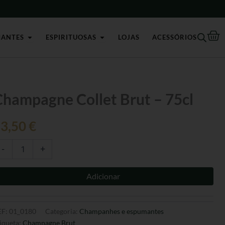
Brut
-
75cl
Ca
Open Champagnes e Espumantes
Open Espirituosas
MANTES
ESPIRITUOSAS
LOJAS
ACESSÓRIOS
antidade
Champagne Collet Brut – 75cl
e
hampagne
33,50
€
llet
ut
-
+
cl
Adicionar
EF:
01_0180
Categoria:
Champanhes e espumantes
iqueta:
Champagne Brut