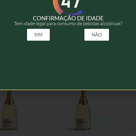
NV
CONFIRMAÇÃO DE IDADE
Tem idade legal para consumo de bebidas alcoólicas?
75cl
SIM
NÃO
elacionados