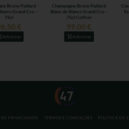
e Bruno Paillard
Champagne Bruno Paillard
Cas
Blancs Grand Cru –
Blanc de Blancs Grand Cru –
Es
75cl
75cl Coffret
96,50
€
99,00
€
Adicionar
Adicionar
A DE PRIVACIDADE
TERMOS E CONDIÇÕES
POLÍTICA DE 