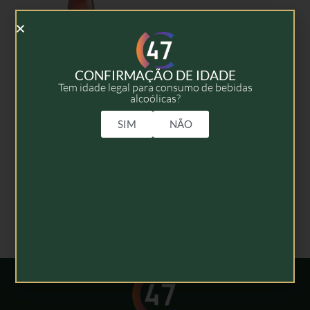
CONFIRMAÇÃO DE IDADE
Tem idade legal para consumo de bebidas
alcoólicas?
Eau-de-vie Marc de
Châteauneuf-du-Pape
SIM
NÃO
1998 – 70cl
81,50
€
Adicionar