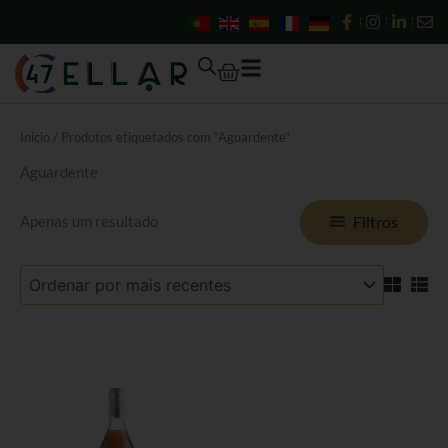
Skip
to
content
Cart
Início
/ Produtos etiquetados com “Aguardente”
Aguardente
Filtros
Apenas um resultado