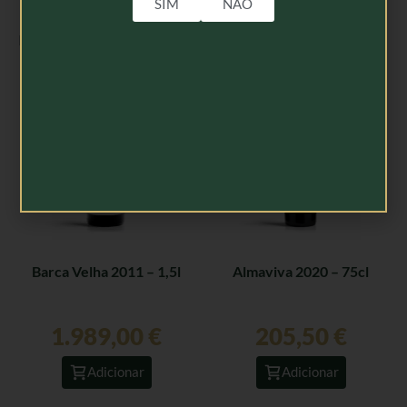
SIM
NÃO
Produtos Relacionados
Barca Velha 2011 – 1,5l
Almaviva 2020 – 75cl
1.989,00
€
205,50
€
Adicionar
Adicionar