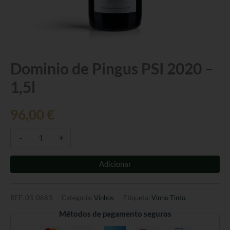
Quantidade
Dominio de Pingus PSI 2020 –
de
1,5l
Dominio
de
Pingus
96,00
€
PSI
2020
-
-
+
1,5l
Adicionar
REF:
03_0683
Categoria:
Vinhos
Etiqueta:
Vinho Tinto
Métodos de pagamento seguros