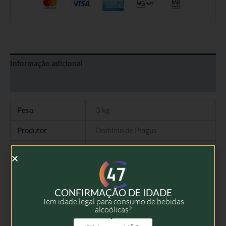
Informação adicional
Avaliações (0)
Peso
3 kg
Produtor
Dominio de Pingus
Tipo
Vinho Tinto
Colheita
2020
Volume
1,5l, Magnum
CONFIRMAÇÃO DE IDADE
Tem idade legal para consumo de bebidas
alcoólicas?