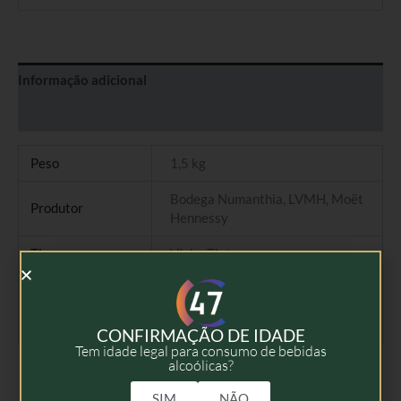
Informação adicional
Avaliações (0)
Peso
1,5 kg
Bodega Numanthia, LVMH, Moët
Produtor
Hennessy
Tipo
Vinho Tinto
Colheita
2015
Volume
75cl
CONFIRMAÇÃO DE IDADE
Tem idade legal para consumo de bebidas
alcoólicas?
SIM
NÃO