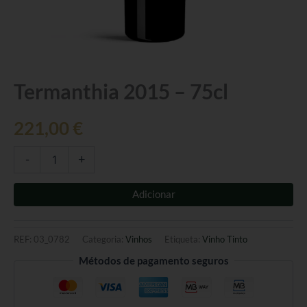
Quantidade
Termanthia 2015 – 75cl
de
Termanthia
221,00
€
2015
-
75cl
-
+
Adicionar
REF:
03_0782
Categoria:
Vinhos
Etiqueta:
Vinho Tinto
Métodos de pagamento seguros