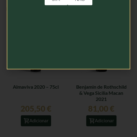
Produtos Relacionados
Almaviva 2020 – 75cl
Benjamin de Rothschild
& Vega Sicilia Macan
2021
205,50
€
81,00
€
Adicionar
Adicionar