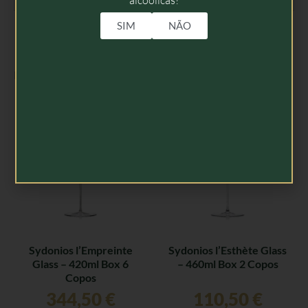
SIM
NÃO
Produtos Relacionados
Sydonios l’Empreinte
Sydonios l’Esthète Glass
Glass – 420ml Box 6
– 460ml Box 2 Copos
Copos
344,50
€
110,50
€