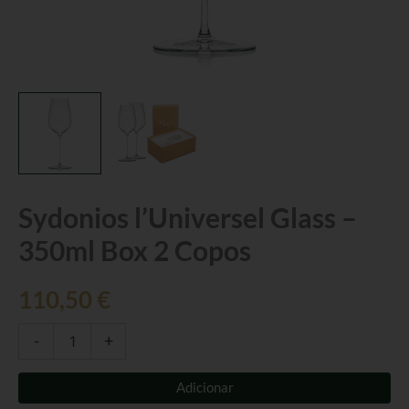
Quantidade
Sydonios l’Universel Glass –
de
350ml Box 2 Copos
Sydonios
l’Universel
Glass
110,50
€
-
350ml
Box
-
+
2
Copos
Adicionar