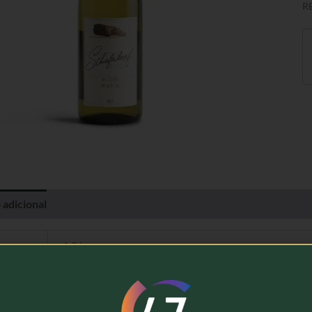
R
 adicional
Avaliações (0)
1,5 kg
Domaine Schieferkopf, Maison M. Chapoutier
Vinho Branco