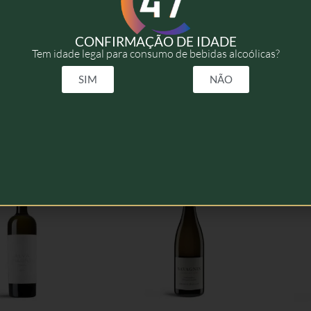
2023
CONFIRMAÇÃO DE IDADE
Tem idade legal para consumo de bebidas alcoólicas?
75cl
SIM
NÃO
elacionados