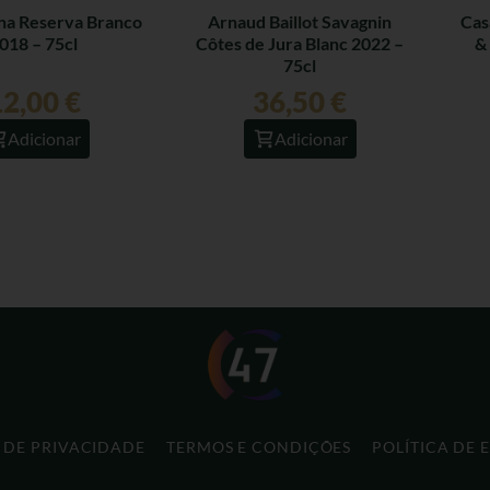
na Reserva Branco
Arnaud Baillot Savagnin
Cas
018 – 75cl
Côtes de Jura Blanc 2022 –
&
75cl
12,00
€
36,50
€
Adicionar
Adicionar
A DE PRIVACIDADE
TERMOS E CONDIÇÕES
POLÍTICA DE 