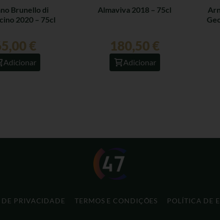
no Brunello di
Almaviva 2018 – 75cl
Arn
cino 2020 – 75cl
Geo
65,00
€
180,50
€
Adicionar
Adicionar
A DE PRIVACIDADE
TERMOS E CONDIÇÕES
POLÍTICA DE 