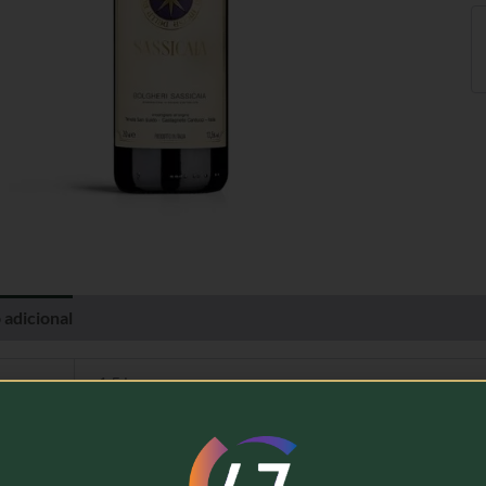
 adicional
Avaliações (0)
1,5 kg
Tenuta San Guido
Vinho Tinto