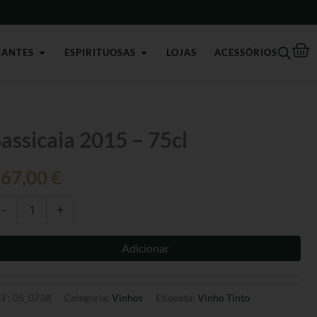
-
75cl
Ca
Open Champagnes e Espumantes
Open Espirituosas
MANTES
ESPIRITUOSAS
LOJAS
ACESSÓRIOS
antidade
assicaia 2015 – 75cl
e
ssicaia
367,00
€
015
cl
-
+
Adicionar
EF:
05_0738
Categoria:
Vinhos
Etiqueta:
Vinho Tinto