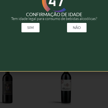
2015
CONFIRMAÇÃO DE IDADE
Tem idade legal para consumo de bebidas alcoólicas?
75cl
SIM
NÃO
elacionados