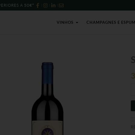
ERIORES A 50€*
Open Vinhos
VINHOS
CHAMPAGNES E ESPU
Qu
S
d
Sa
2
-
75
R