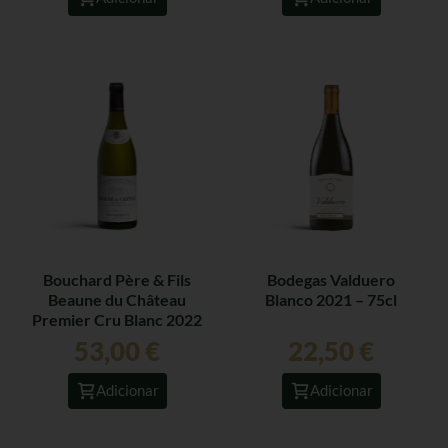
Bouchard Père & Fils
Bodegas Valduero
Beaune du Château
Blanco 2021 – 75cl
Premier Cru Blanc 2022
– 75cl
53,00
€
22,50
€
Adicionar
Adicionar