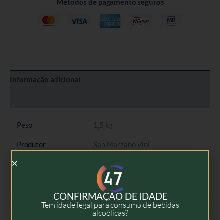
Métodos de pagamento seguros
Informação adicional
Avaliações (0)
Peso
1,5 kg
Produtor
San Marzano Vini
Tipo
Vinho Branco
Colheita
2022
CONFIRMAÇÃO DE IDADE
Volume
75cl
Tem idade legal para consumo de bebidas
alcoólicas?