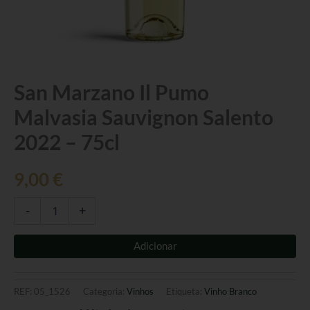
Quantidade
San Marzano Il Pumo
de
Malvasia Sauvignon Salento
San
Marzano
2022 – 75cl
Il
Pumo
Malvasia
9,00
€
Sauvignon
Salento
-
+
2022
-
75cl
Adicionar
REF:
05_1526
Categoria:
Vinhos
Etiqueta:
Vinho Branco