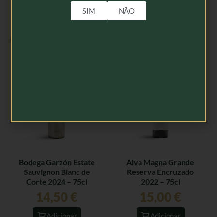
SIM
NÃO
Produtos Relacionados
Bodega Garzón Estate
Alva Magna Grande
Sauvignon Blanc de
Reserva Encruzado
Corte 2024 – 75cl
2022 – 75cl
14,50
€
15,00
€
Adicionar
Adicionar