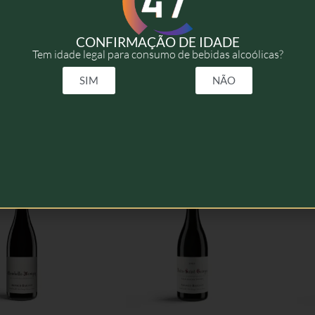
2022
CONFIRMAÇÃO DE IDADE
Tem idade legal para consumo de bebidas alcoólicas?
75cl
SIM
NÃO
elacionados