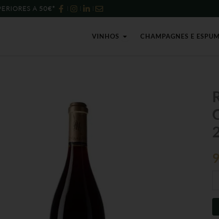
ERIORES A 50€*
Open Vinhos
VINHOS
CHAMPAGNES E ESPU
Qu
d
R
&
M
S
Ch
du
P
O
2
-
75