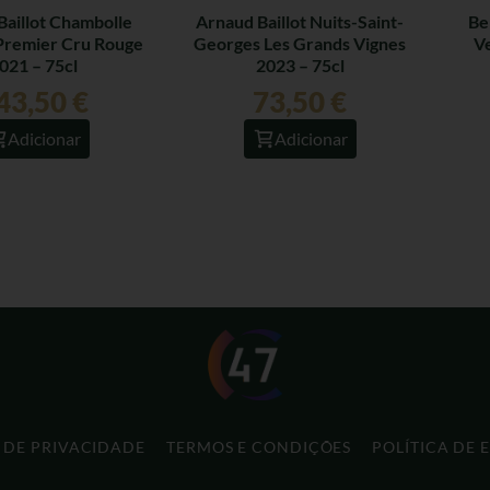
Baillot Chambolle
Arnaud Baillot Nuits-Saint-
Be
Premier Cru Rouge
Georges Les Grands Vignes
Ve
021 – 75cl
2023 – 75cl
43,50
€
73,50
€
Adicionar
Adicionar
A DE PRIVACIDADE
TERMOS E CONDIÇÕES
POLÍTICA DE 