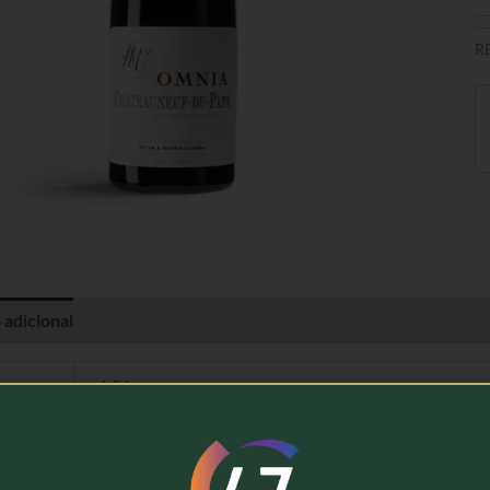
R
 adicional
Avaliações (0)
1,5 kg
Rotem & Mounir
Vinho Tinto