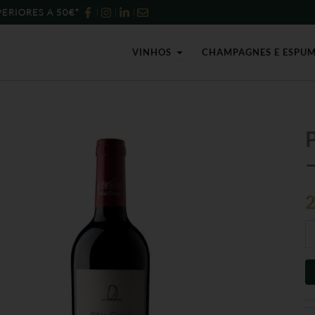
ERIORES A 50€*
Open Vinhos
VINHOS
CHAMPAGNES E ESPU
Qu
d
–
Pê
Gr
Re
Ti
2
-
75