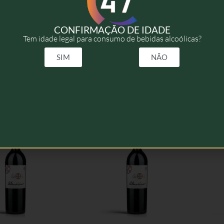
2019
CONFIRMAÇÃO DE IDADE
Tem idade legal para consumo de bebidas alcoólicas?
75cl
SIM
NÃO
elacionados