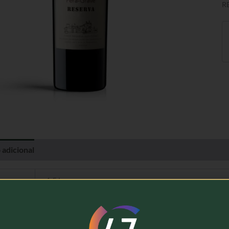
R
 adicional
Avaliações (0)
1,5 kg
Pêra-Grave, Quinta de S. José de Peramanca
Vinho Tinto