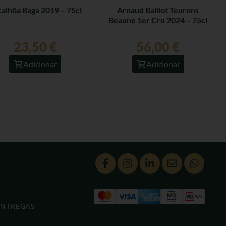
alhôa Baga 2019 – 75cl
Arnaud Baillot Teurons
Beaune 1er Cru 2024 – 75cl
23,50
€
56,00
€
Adicionar
Adicionar
ENTREGAS