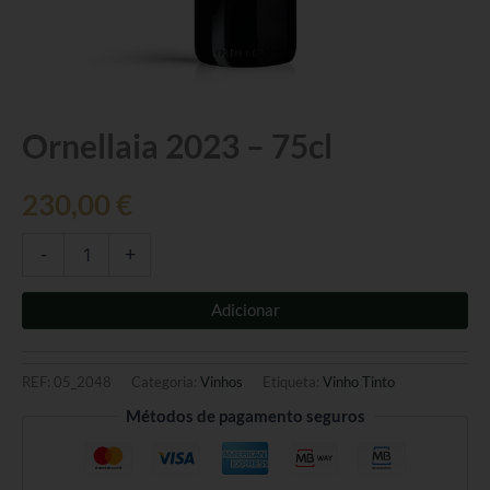
Quantidade
Ornellaia 2023 – 75cl
de
Ornellaia
230,00
€
2023
-
75cl
-
+
Adicionar
REF:
05_2048
Categoria:
Vinhos
Etiqueta:
Vinho Tinto
Métodos de pagamento seguros