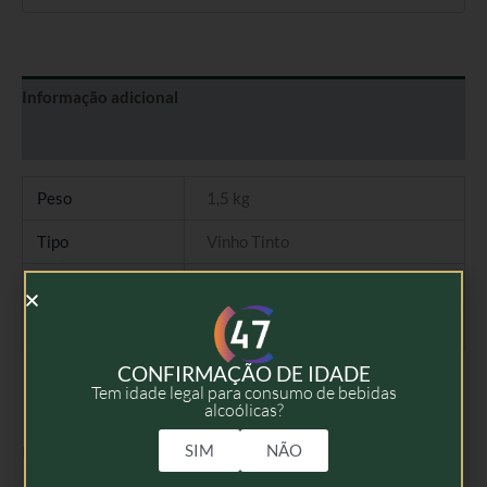
Informação adicional
Avaliações (0)
Peso
1,5 kg
Tipo
Vinho Tinto
Colheita
2023
Volume
75cl
CONFIRMAÇÃO DE IDADE
Tem idade legal para consumo de bebidas
alcoólicas?
SIM
NÃO
Produtos Relacionados