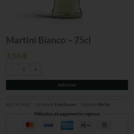
Quantidade
Martini Bianco – 75cl
de
Martini
7,50
€
Bianco
-
75cl
-
+
Adicionar
REF:
15_0002
Categoria:
Espirituosas
Etiqueta:
Martini
Métodos de pagamento seguros