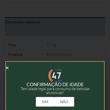
Informação adicional
Avaliações (0)
Peso
1,5 kg
Produtor
Martini & Rossi
Tipo
Martini
Volume
75cl
CONFIRMAÇÃO DE IDADE
Tem idade legal para consumo de bebidas
alcoólicas?
SIM
NÃO
Produtos Relacionados