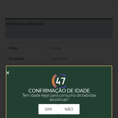
Informação adicional
Avaliações (0)
Peso
1,4 kg
Produtor
Cointreau
Tipo
Licor
Volume
70cl
CONFIRMAÇÃO DE IDADE
Tem idade legal para consumo de bebidas
alcoólicas?
SIM
NÃO
Produtos Relacionados