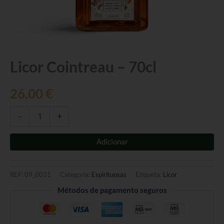
Quantidade
Licor Cointreau – 70cl
de
Licor
26,00
€
Cointreau
-
70cl
-
+
Adicionar
REF:
09_0031
Categoria:
Espirituosas
Etiqueta:
Licor
Métodos de pagamento seguros