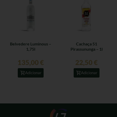
Belvedere Luminous –
Cachaça 51
1,75l
Pirassununga – 1l
135,00
€
22,50
€
Adicionar
Adicionar