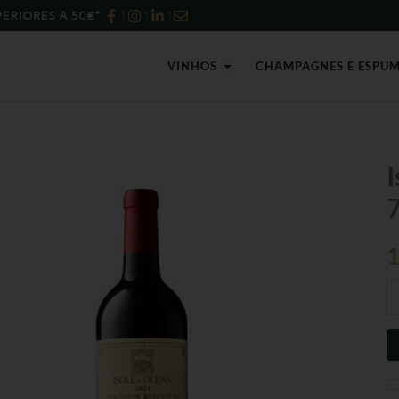
ERIORES A 50€*
Open Vinhos
VINHOS
CHAMPAGNES E ESPU
Qu
I
d
Is
e
Ol
Ce
2
-
75