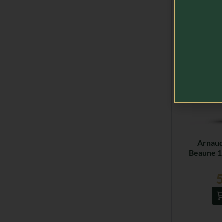
Produtos R
Arnaud
Beaune 1