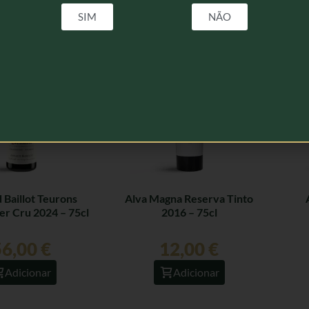
SIM
NÃO
elacionados
 Baillot Teurons
Alva Magna Reserva Tinto
er Cru 2024 – 75cl
2016 – 75cl
56,00
€
12,00
€
Adicionar
Adicionar