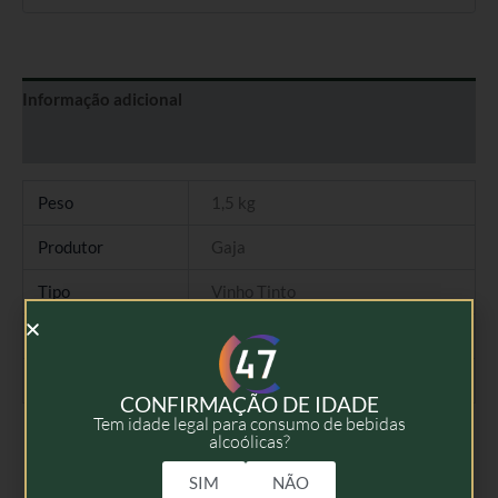
Informação adicional
Avaliações (0)
Peso
1,5 kg
Produtor
Gaja
Tipo
Vinho Tinto
Colheita
2022
Volume
75cl
CONFIRMAÇÃO DE IDADE
Tem idade legal para consumo de bebidas
alcoólicas?
SIM
NÃO