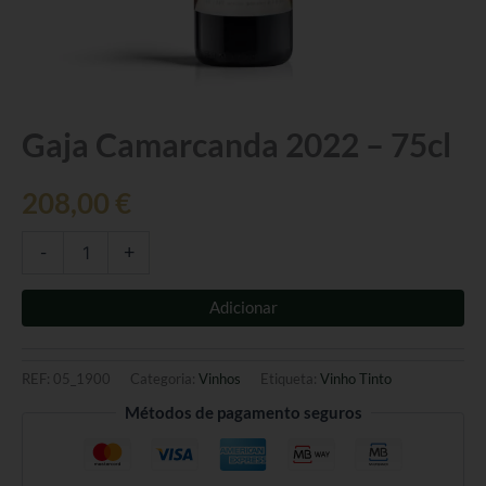
Quantidade
Gaja Camarcanda 2022 – 75cl
de
Gaja
208,00
€
Camarcanda
2022
-
-
+
75cl
Adicionar
REF:
05_1900
Categoria:
Vinhos
Etiqueta:
Vinho Tinto
Métodos de pagamento seguros