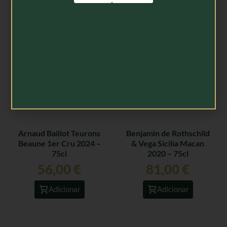
Produtos Relacionados
Arnaud Baillot Teurons
Benjamin de Rothschild
Beaune 1er Cru 2024 –
& Vega Sicilia Macan
75cl
2020 – 75cl
56,00
€
81,00
€
Adicionar
Adicionar