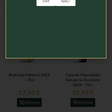
SIM
NÃO
Produtos Relacionados
Brancaia Il Bianco 2024
Casa de Vilacetinho
– 75cl
Avesso & Alvarinho
2024 – 75cl
17,50
€
10,99
€
Adicionar
Adicionar