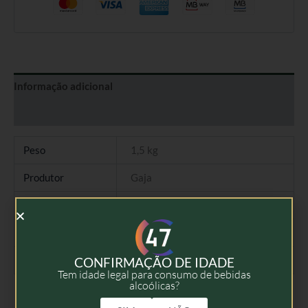
Informação adicional
Avaliações (0)
Peso
1,5 kg
Produtor
Gaja
Tipo
Vinho Branco
Colheita
2022
Volume
75cl
CONFIRMAÇÃO DE IDADE
Tem idade legal para consumo de bebidas
alcoólicas?