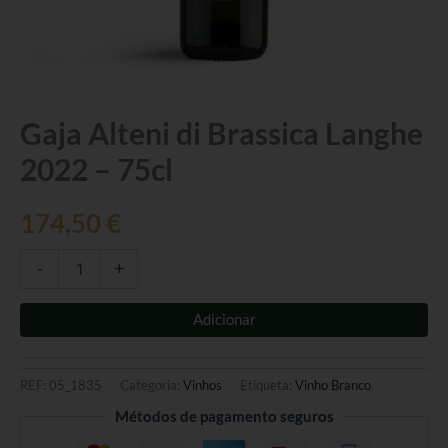
Quantidade
Gaja Alteni di Brassica Langhe
de
2022 – 75cl
Gaja
Alteni
di
174,50
€
Brassica
Langhe
2022
-
+
-
75cl
Adicionar
REF:
05_1835
Categoria:
Vinhos
Etiqueta:
Vinho Branco
Métodos de pagamento seguros