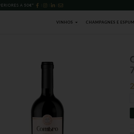
ERIORES A 50€*
Open Vinhos
VINHOS
CHAMPAGNES E ESPU
Qu
d
C
Co
Ti
2
-
75
R