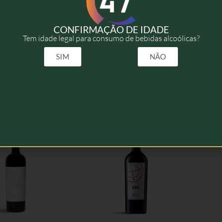
2021
CONFIRMAÇÃO DE IDADE
Tem idade legal para consumo de bebidas alcoólicas?
75cl
SIM
NÃO
elacionados