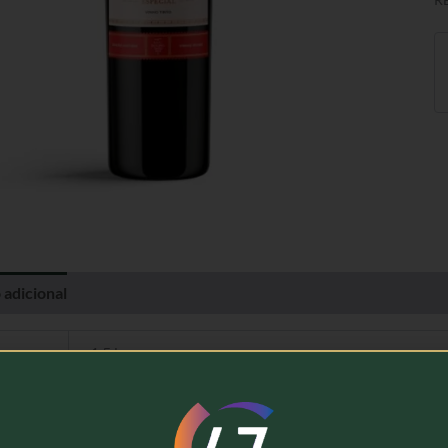
 adicional
Avaliações (0)
1,5 kg
José Maria Cálem, Quinta do Combro
Vinho Tinto