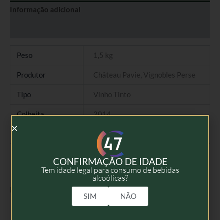
Informação adicional
Avaliações (0)
Peso
1,5 kg
Produtor
Château Pavie, Vignobles Perse
Tipo
Vinho Tinto
Colheita
2014
Volume
75cl
CONFIRMAÇÃO DE IDADE
Tem idade legal para consumo de bebidas
alcoólicas?
Produtos Relacionados
SIM
NÃO