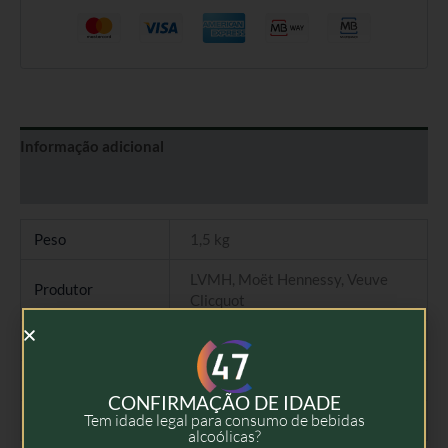
Informação adicional
Avaliações (0)
Peso
1,5 kg
LVMH, Moët Hennessy, Veuve
Produtor
Clicquot
Tipo
Champagne Sweet
Colheita
NV
CONFIRMAÇÃO DE IDADE
Tem idade legal para consumo de bebidas
Volume
75cl
alcoólicas?