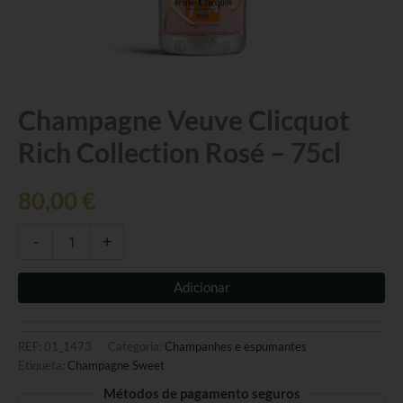
Quantidade
Champagne Veuve Clicquot
de
Rich Collection Rosé – 75cl
Champagne
Veuve
Clicquot
80,00
€
Rich
Collection
Rosé
-
+
-
75cl
Adicionar
REF:
01_1473
Categoria:
Champanhes e espumantes
Etiqueta:
Champagne Sweet
Métodos de pagamento seguros