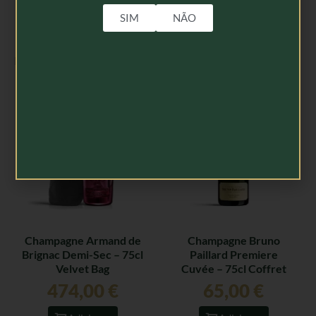
SIM
NÃO
Produtos Relacionados
Champagne Armand de
Champagne Bruno
Brignac Demi-Sec – 75cl
Paillard Premiere
Velvet Bag
Cuvée – 75cl Coffret
474,00
€
65,00
€