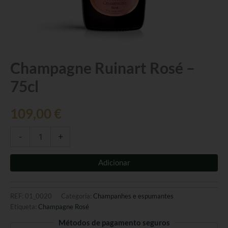
Quantidade
Champagne Ruinart Rosé –
de
75cl
Champagne
Ruinart
Rosé
109,00
€
-
75cl
-
+
Adicionar
REF:
01_0020
Categoria:
Champanhes e espumantes
Etiqueta:
Champagne Rosé
Métodos de pagamento seguros