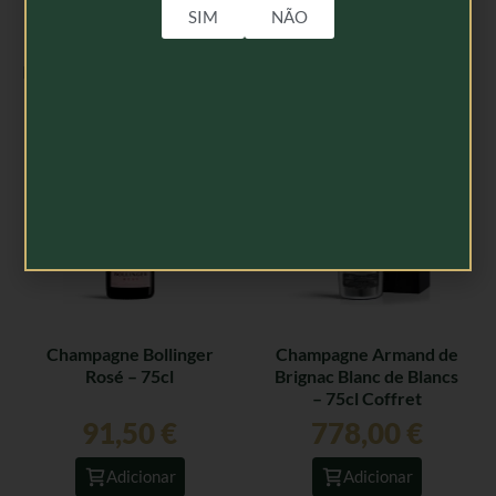
SIM
NÃO
Produtos Relacionados
Champagne Bollinger
Champagne Armand de
Rosé – 75cl
Brignac Blanc de Blancs
– 75cl Coffret
91,50
€
778,00
€
Adicionar
Adicionar