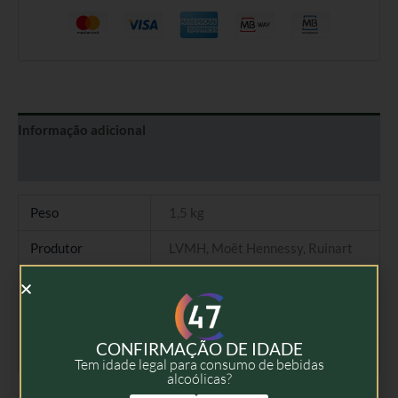
Informação adicional
Avaliações (0)
Peso
1,5 kg
Produtor
LVMH, Moët Hennessy, Ruinart
Tipo
Champagne Rosé
Colheita
NV
CONFIRMAÇÃO DE IDADE
Volume
75cl
Tem idade legal para consumo de bebidas
alcoólicas?