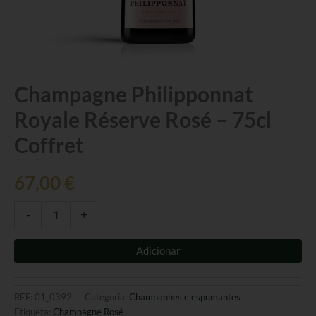
Quantidade
Champagne Philipponnat
de
Royale Réserve Rosé – 75cl
Champagne
Philipponnat
Coffret
Royale
Réserve
Rosé
67,00
€
-
75cl
-
+
Coffret
Adicionar
REF:
01_0392
Categoria:
Champanhes e espumantes
Etiqueta:
Champagne Rosé