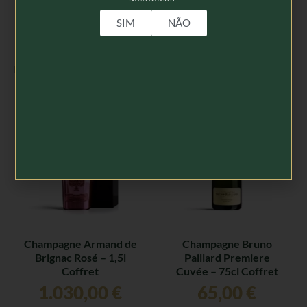
SIM
NÃO
Produtos Relacionados
Champagne Armand de
Champagne Bruno
Brignac Rosé – 1,5l
Paillard Premiere
Coffret
Cuvée – 75cl Coffret
1.030,00
€
65,00
€