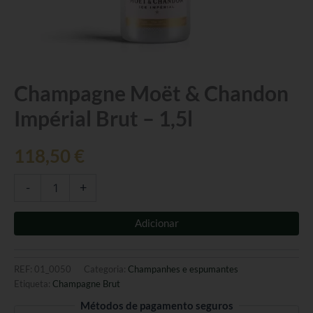
Quantidade
Champagne Moët & Chandon
de
Impérial Brut – 1,5l
Champagne
Moët
&
118,50
€
Chandon
Impérial
Brut
-
+
-
1,5l
Adicionar
REF:
01_0050
Categoria:
Champanhes e espumantes
Etiqueta:
Champagne Brut
Métodos de pagamento seguros