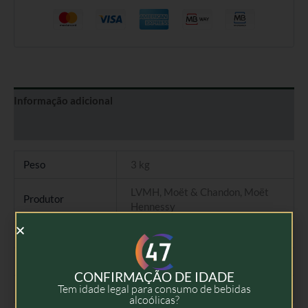
Informação adicional
Avaliações (0)
Peso
3 kg
LVMH, Moët & Chandon, Moët
Produtor
Hennessy
Tipo
Champagne Brut
Colheita
NV
CONFIRMAÇÃO DE IDADE
Tem idade legal para consumo de bebidas
Volume
1,5l, Magnum
alcoólicas?