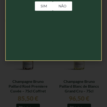
SIM
NÃO
Produtos Relacionados
Champagne Bruno
Champagne Bruno
Paillard Rosé Premiere
Paillard Blanc de Blancs
Cuvée – 75cl Coffret
Grand Cru – 75cl
85,50
€
96,50
€