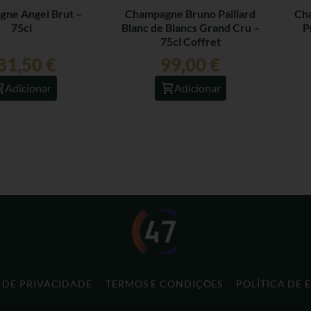
ne Angel Brut –
Champagne Bruno Paillard
Cha
75cl
Blanc de Blancs Grand Cru –
P
75cl Coffret
81,50
€
99,00
€
Adicionar
Adicionar
A DE PRIVACIDADE
TERMOS E CONDIÇÕES
POLÍTICA DE 