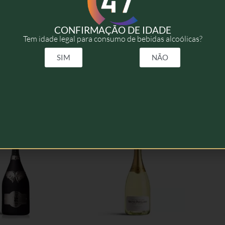
2011
CONFIRMAÇÃO DE IDADE
Tem idade legal para consumo de bebidas alcoólicas?
75cl, 75cl c/Coffret
SIM
NÃO
elacionados