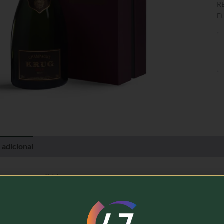
R
Et
 adicional
Avaliações (0)
2,5 kg
Krug, LVMH, Moët Hennessy
Champagne Brut