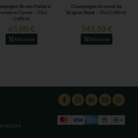
mpagne Bruno Paillard
Champagne Armand de
remiere Cuvée – 75cl
Brignac Rosé – 75cl Coffret
Coffret
65,00
€
541,50
€
Adicionar
Adicionar
ENTREGAS